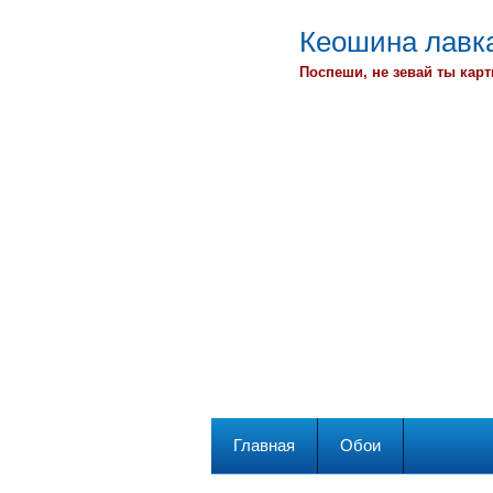
Кеошина лавка
Поспеши, не зевай ты карт
Главная
Обои