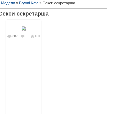
/ Модели
»
Bryoni Kate
» Секси секретарша
Секси секретарша
387
0
0.0
В реальном
размере
1687x1080
/
201.2Kb