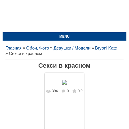
MENU
Главная
»
Обои, Фото
»
Девушки / Модели
»
Bryoni Kate
» Секси в красном
Секси в красном
394
0
0.0
В реальном
размере
1620x1080
/
173.9Kb