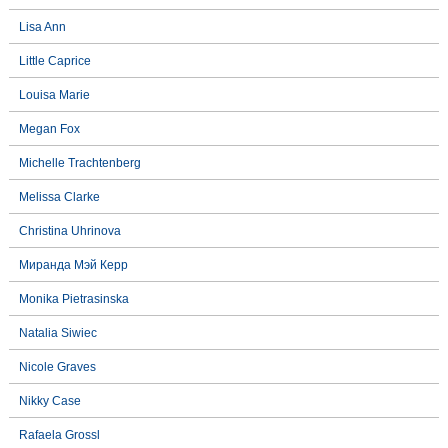
Lisa Ann
Little Caprice
Louisa Marie
Megan Fox
Michelle Trachtenberg
Melissa Clarke
Christina Uhrinova
Миранда Мэй Керр
Monika Pietrasinska
Natalia Siwiec
Nicole Graves
Nikky Case
Rafaela Grossl