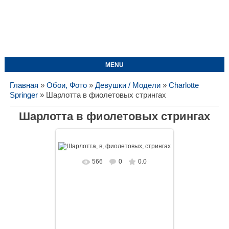
MENU
Главная
»
Обои, Фото
»
Девушки / Модели
»
Charlotte
Springer
» Шарлотта в фиолетовых стрингах
Шарлотта в фиолетовых стрингах
566
0
0.0
В реальном размере
1737x1080
/ 361.3Kb