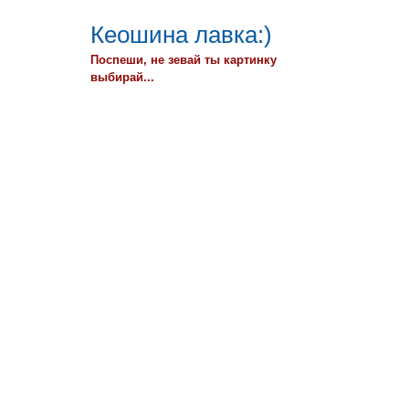
Кеошина лавка:)
Поспеши, не зевай ты картинку
выбирай...