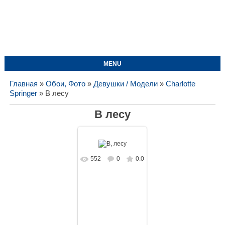
MENU
Главная
»
Обои, Фото
»
Девушки / Модели
»
Charlotte
Springer
» В лесу
В лесу
552
0
0.0
В реальном
размере
1708x1080
/
338.4Kb