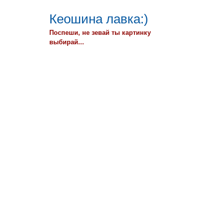
Кеошина лавка:)
Поспеши, не зевай ты картинку
выбирай...