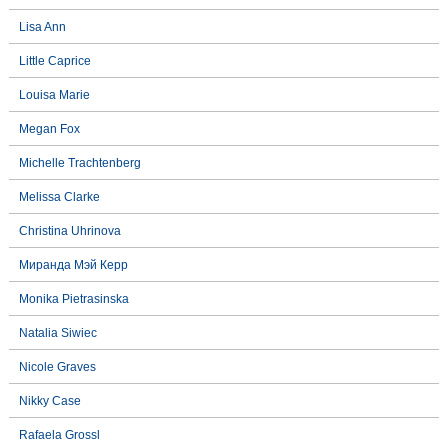
Lisa Ann
Little Caprice
Louisa Marie
Megan Fox
Michelle Trachtenberg
Melissa Clarke
Christina Uhrinova
Миранда Мэй Керр
Monika Pietrasinska
Natalia Siwiec
Nicole Graves
Nikky Case
Rafaela Grossl