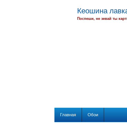
Кеошина лавка
Поспеши, не зевай ты карт
Главная
Обои