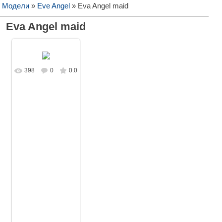
/ Модели
»
Eve Angel
» Eva Angel maid
Eva Angel maid
398
0
0.0
В реальном
размере
1440x1080
/
333.9Kb