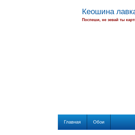
Кеошина лавка
Поспеши, не зевай ты карт
Главная
Обои