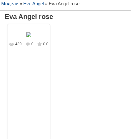
/ Модели
»
Eve Angel
» Eva Angel rose
Eva Angel rose
439
0
0.0
В реальном
размере
1440x1080
/
195.7Kb