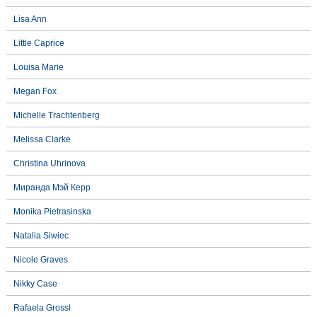
Lisa Ann
Little Caprice
Louisa Marie
Megan Fox
Michelle Trachtenberg
Melissa Clarke
Christina Uhrinova
Миранда Мэй Керр
Monika Pietrasinska
Natalia Siwiec
Nicole Graves
Nikky Case
Rafaela Grossl