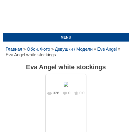
MENU
Главная
»
Обои, Фото
»
Девушки / Модели
»
Eve Angel
»
Eva Angel white stockings
Eva Angel white stockings
326
0
0.0
В реальном
размере
1024x768
/
422.4Kb