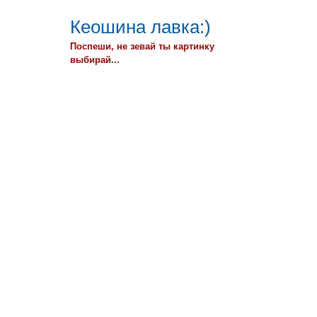
Кеошина лавка:)
Поспеши, не зевай ты картинку
выбирай...