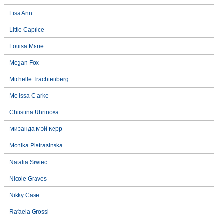
Lisa Ann
Little Caprice
Louisa Marie
Megan Fox
Michelle Trachtenberg
Melissa Clarke
Christina Uhrinova
Миранда Мэй Керр
Monika Pietrasinska
Natalia Siwiec
Nicole Graves
Nikky Case
Rafaela Grossl