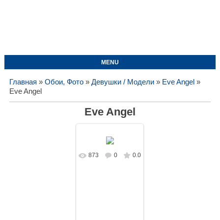
MENU
Главная
»
Обои, Фото
»
Девушки / Модели
»
Eve Angel
»
Eve Angel
Eve Angel
873
0
0.0
В реальном
размере
1400x1050
/
195.8Kb