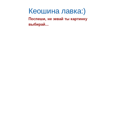
Кеошина лавка:)
Поспеши, не зевай ты картинку
выбирай...