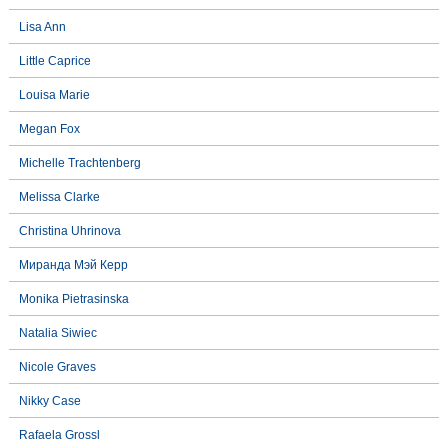
Lisa Ann
Little Caprice
Louisa Marie
Megan Fox
Michelle Trachtenberg
Melissa Clarke
Christina Uhrinova
Миранда Мэй Керр
Monika Pietrasinska
Natalia Siwiec
Nicole Graves
Nikky Case
Rafaela Grossl