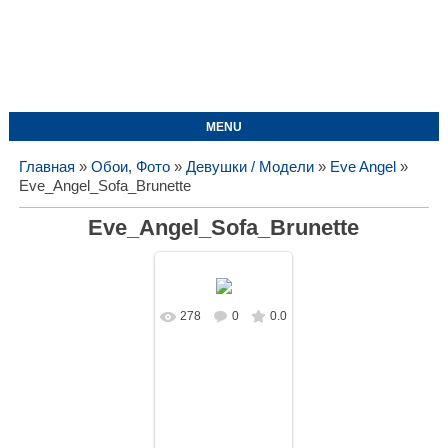
MENU
Главная
»
Обои, Фото
»
Девушки / Модели
»
Eve Angel
»
Eve_Angel_Sofa_Brunette
Eve_Angel_Sofa_Brunette
278
0
0.0
В реальном
размере
1620x1080
/
287.5Kb