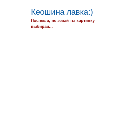
Кеошина лавка:)
Поспеши, не зевай ты картинку
выбирай...