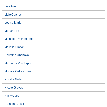
Lisa Ann
Little Caprice
Louisa Marie
Megan Fox
Michelle Trachtenberg
Melissa Clarke
Christina Uhrinova
Миранда Мэй Керр
Monika Pietrasinska
Natalia Siwiec
Nicole Graves
Nikky Case
Rafaela Grossl