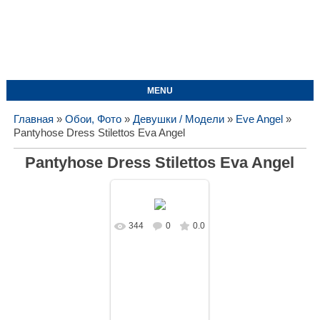
MENU
Главная
»
Обои, Фото
»
Девушки / Модели
»
Eve Angel
»
Pantyhose Dress Stilettos Eva Angel
Pantyhose Dress Stilettos Eva Angel
344
0
0.0
В реальном
размере
1728x1080
/
610.0Kb