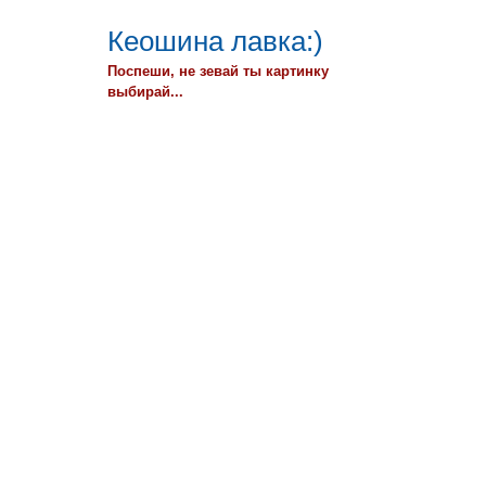
Кеошина лавка:)
Поспеши, не зевай ты картинку
выбирай...