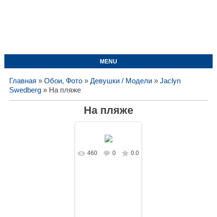
MENU
Главная
»
Обои, Фото
»
Девушки / Модели
»
Jaclyn
Swedberg
» На пляже
На пляже
460
0
0.0
В реальном
размере
1643x1080
/
136.5Kb