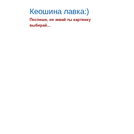
Кеошина лавка:)
Поспеши, не зевай ты картинку
выбирай...