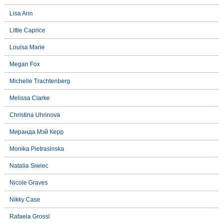
Lisa Ann
Little Caprice
Louisa Marie
Megan Fox
Michelle Trachtenberg
Melissa Clarke
Christina Uhrinova
Миранда Мэй Керр
Monika Pietrasinska
Natalia Siwiec
Nicole Graves
Nikky Case
Rafaela Grossl