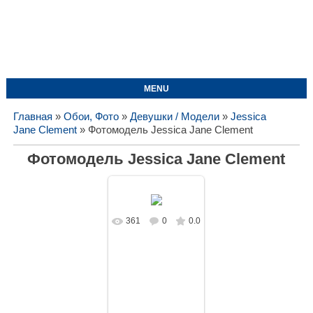
MENU
Главная
»
Обои, Фото
»
Девушки / Модели
»
Jessica
Jane Clement
» Фотомодель Jessica Jane Clement
Фотомодель Jessica Jane Clement
361
0
0.0
В реальном
размере
1728x1080
/
144.5Kb