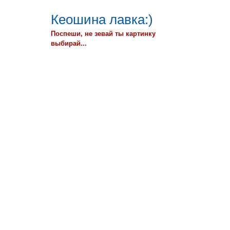
Кеошина лавка:)
Поспеши, не зевай ты картинку
выбирай...