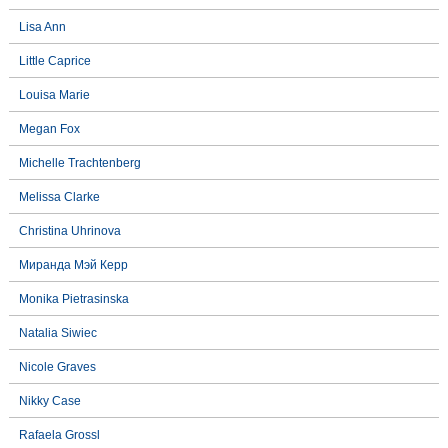
Lisa Ann
Little Caprice
Louisa Marie
Megan Fox
Michelle Trachtenberg
Melissa Clarke
Christina Uhrinova
Миранда Мэй Керр
Monika Pietrasinska
Natalia Siwiec
Nicole Graves
Nikky Case
Rafaela Grossl