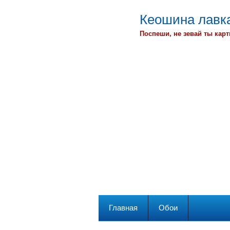
Кеошина лавка
Поспеши, не зевай ты карт
Главная
Обои