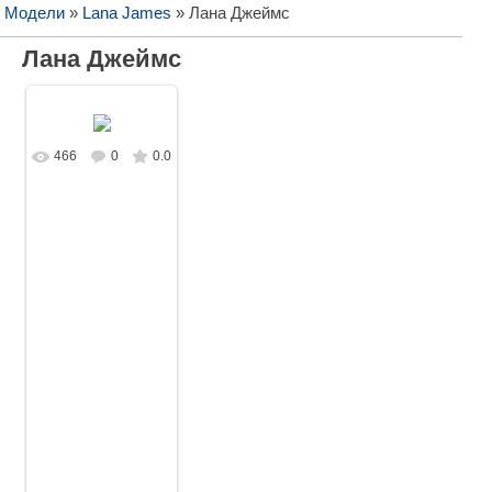
/ Модели
»
Lana James
» Лана Джеймс
Лана Джеймс
466
0
0.0
В реальном
размере
1620x1080
/
140.6Kb