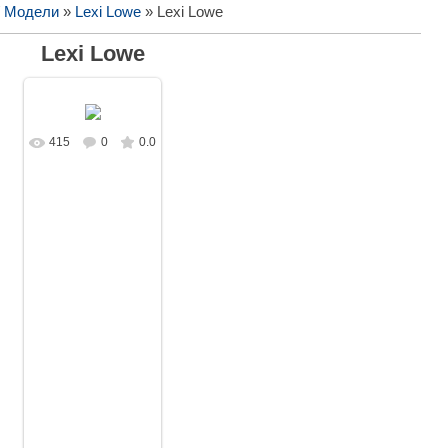
/ Модели
»
Lexi Lowe
» Lexi Lowe
Lexi Lowe
415
0
0.0
В реальном
размере
1728x1080
/
151.8Kb