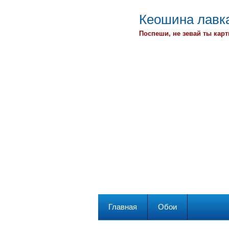
Кеошина лавка
Поспеши, не зевай ты карт
Главная
Обои