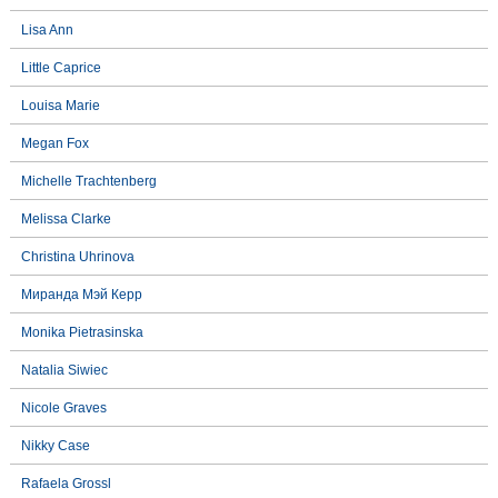
Lisa Ann
Little Caprice
Louisa Marie
Megan Fox
Michelle Trachtenberg
Melissa Clarke
Christina Uhrinova
Миранда Мэй Керр
Monika Pietrasinska
Natalia Siwiec
Nicole Graves
Nikky Case
Rafaela Grossl