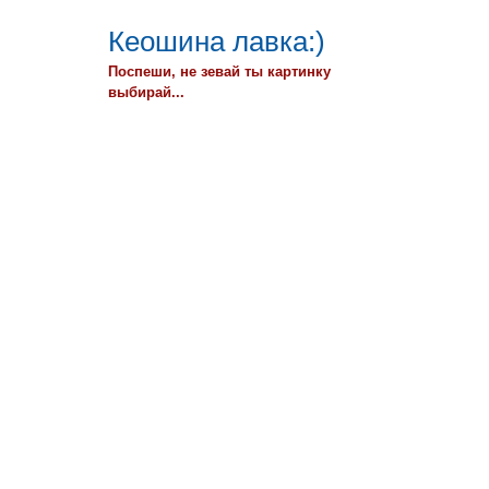
Кеошина лавка:)
Поспеши, не зевай ты картинку
выбирай...