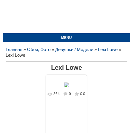
MENU
Главная
»
Обои, Фото
»
Девушки / Модели
»
Lexi Lowe
»
Lexi Lowe
Lexi Lowe
364
0
0.0
В реальном
размере
1619x1080
/
216.5Kb