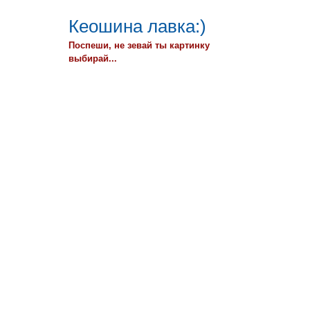
Кеошина лавка:)
Поспеши, не зевай ты картинку
выбирай...