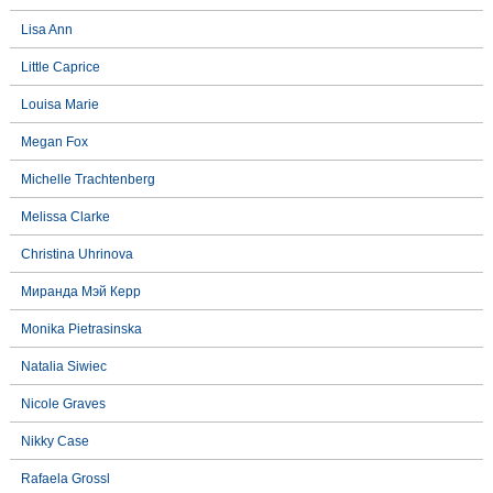
Lisa Ann
Little Caprice
Louisa Marie
Megan Fox
Michelle Trachtenberg
Melissa Clarke
Christina Uhrinova
Миранда Мэй Керр
Monika Pietrasinska
Natalia Siwiec
Nicole Graves
Nikky Case
Rafaela Grossl