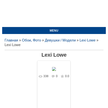
MENU
Главная
»
Обои, Фото
»
Девушки / Модели
»
Lexi Lowe
»
Lexi Lowe
Lexi Lowe
338
0
0.0
В реальном
размере
1620x1080
/
171.4Kb