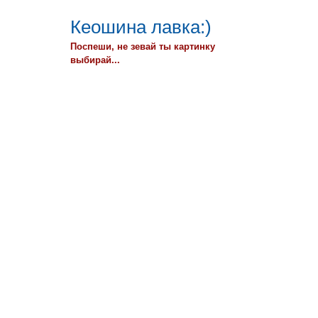
Кеошина лавка:)
Поспеши, не зевай ты картинку
выбирай...