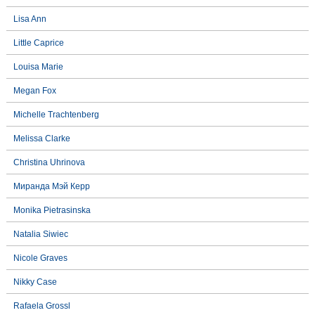
Lisa Ann
Little Caprice
Louisa Marie
Megan Fox
Michelle Trachtenberg
Melissa Clarke
Christina Uhrinova
Миранда Мэй Керр
Monika Pietrasinska
Natalia Siwiec
Nicole Graves
Nikky Case
Rafaela Grossl