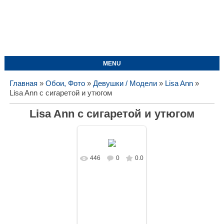
MENU
Главная
»
Обои, Фото
»
Девушки / Модели
»
Lisa Ann
»
Lisa Ann с сигаретой и утюгом
Lisa Ann с сигаретой и утюгом
446
0
0.0
В реальном
размере
1500x1000
/
88.3Kb