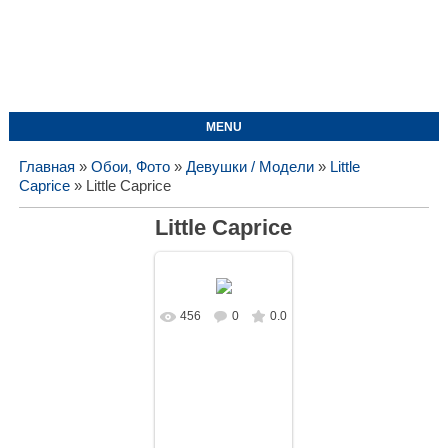
MENU
Главная
»
Обои, Фото
»
Девушки / Модели
»
Little
Caprice
» Little Caprice
Little Caprice
456
0
0.0
В реальном
размере
1620x1080
/
144.1Kb