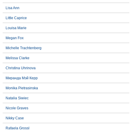
Lisa Ann
Little Caprice
Louisa Marie
Megan Fox
Michelle Trachtenberg
Melissa Clarke
Christina Uhrinova
Миранда Мэй Керр
Monika Pietrasinska
Natalia Siwiec
Nicole Graves
Nikky Case
Rafaela Grossl