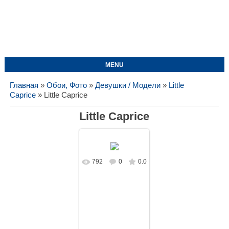
MENU
Главная
»
Обои, Фото
»
Девушки / Модели
»
Little
Caprice
» Little Caprice
Little Caprice
792
0
0.0
В реальном
размере
1728x1080
/
112.6Kb