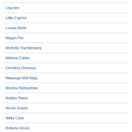
Lisa Ann
Little Caprice
Louisa Marie
Megan Fox
Michelle Trachtenberg
Melissa Clarke
Christina Uhrinova
Миранда Мэй Керр
Monika Pietrasinska
Natalia Siwiec
Nicole Graves
Nikky Case
Rafaela Grossl