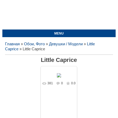
MENU
Главная
»
Обои, Фото
»
Девушки / Модели
»
Little
Caprice
» Little Caprice
Little Caprice
381
0
0.0
В реальном
размере
1620x1080
/
163.1Kb