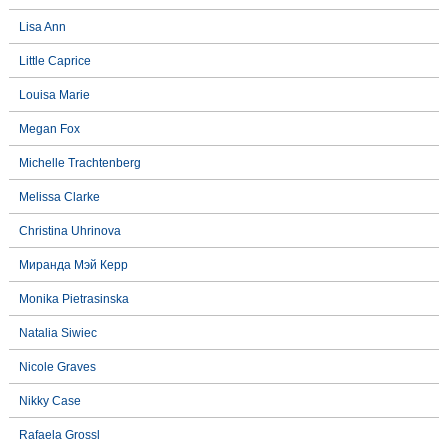
Lisa Ann
Little Caprice
Louisa Marie
Megan Fox
Michelle Trachtenberg
Melissa Clarke
Christina Uhrinova
Миранда Мэй Керр
Monika Pietrasinska
Natalia Siwiec
Nicole Graves
Nikky Case
Rafaela Grossl