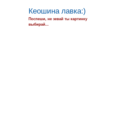
Кеошина лавка:)
Поспеши, не зевай ты картинку
выбирай...