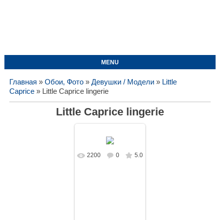
MENU
Главная
»
Обои, Фото
»
Девушки / Модели
»
Little
Caprice
» Little Caprice lingerie
Little Caprice lingerie
2200
0
5.0
В реальном
размере
3000x1903
/
736.0Kb