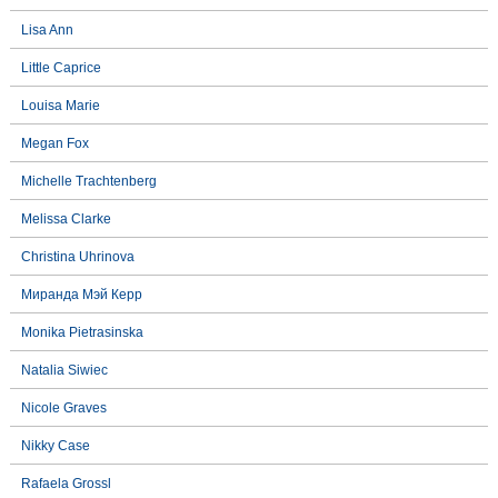
Lisa Ann
Little Caprice
Louisa Marie
Megan Fox
Michelle Trachtenberg
Melissa Clarke
Christina Uhrinova
Миранда Мэй Керр
Monika Pietrasinska
Natalia Siwiec
Nicole Graves
Nikky Case
Rafaela Grossl