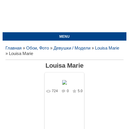
MENU
Главная
»
Обои, Фото
»
Девушки / Модели
»
Louisa Marie
» Louisa Marie
Louisa Marie
724
0
5.0
В реальном
размере
1610x1050
/
176.7Kb