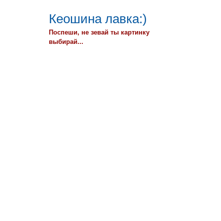
Кеошина лавка:)
Поспеши, не зевай ты картинку
выбирай...