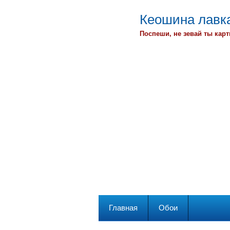
Кеошина лавка
Поспеши, не зевай ты карт
Главная
Обои