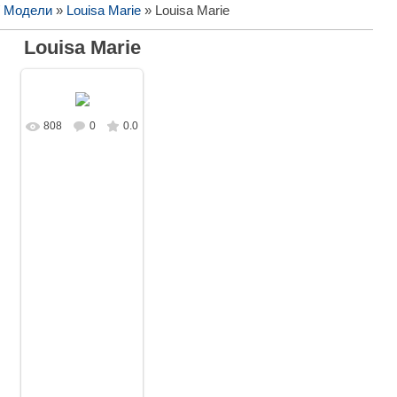
/ Модели
»
Louisa Marie
» Louisa Marie
Louisa Marie
808
0
0.0
В реальном
размере
1680x1050
/
185.7Kb