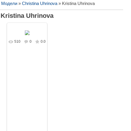
/ Модели
»
Christina Uhrinova
» Kristina Uhrinova
Kristina Uhrinova
510
0
0.0
В реальном
размере
1734x1080
/
172.1Kb