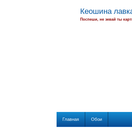
Кеошина лавка
Поспеши, не зевай ты карт
Главная
Обои