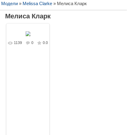
/ Модели
»
Melissa Clarke
» Мелиса Кларк
Мелиса Кларк
1139
0
0.0
В реальном
размере
1920x1080
/
236.8Kb