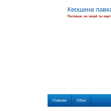
Кеошина лавка
Поспеши, не зевай ты карт
Главная
Обои