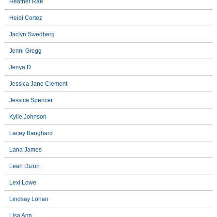
Heather Rae
Heidi Cortez
Jaclyn Swedberg
Jenni Gregg
Jenya D
Jessica Jane Clement
Jessica Spencer
Kylie Johnson
Lacey Banghard
Lana James
Leah Dizon
Lexi Lowe
Lindsay Lohan
Lisa Ann