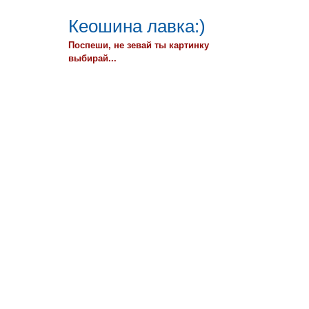
Кеошина лавка:)
Поспеши, не зевай ты картинку
выбирай...