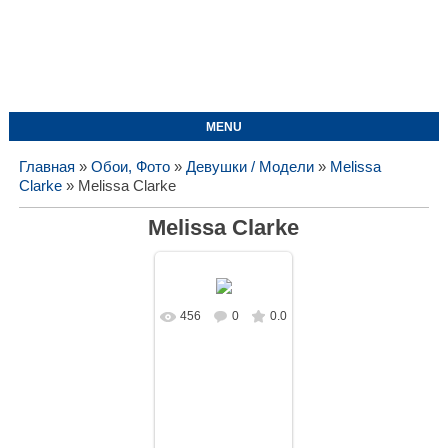
MENU
Главная
»
Обои, Фото
»
Девушки / Модели
»
Melissa
Clarke
» Melissa Clarke
Melissa Clarke
456
0
0.0
В реальном
размере
1920x1080
/
322.8Kb