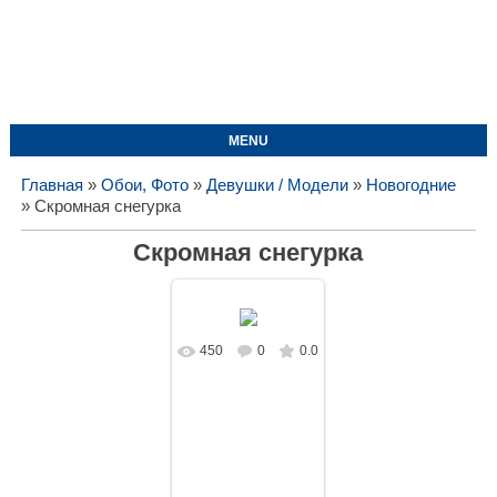
MENU
Главная
»
Обои, Фото
»
Девушки / Модели
»
Новогодние
» Скромная снегурка
Скромная снегурка
450
0
0.0
В реальном
размере
1024x768
/
180.5Kb