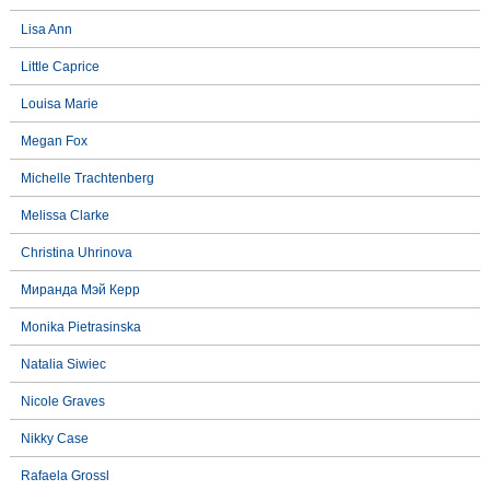
Lisa Ann
Little Caprice
Louisa Marie
Megan Fox
Michelle Trachtenberg
Melissa Clarke
Christina Uhrinova
Миранда Мэй Керр
Monika Pietrasinska
Natalia Siwiec
Nicole Graves
Nikky Case
Rafaela Grossl