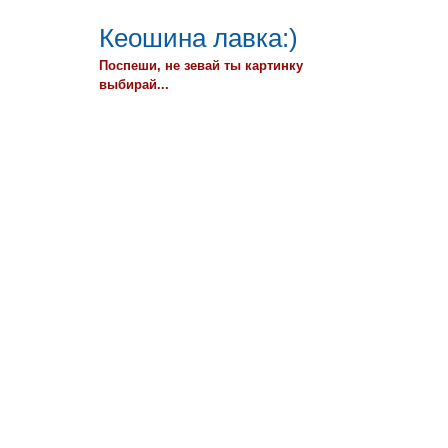
Кеошина лавка:)
Поспеши, не зевай ты картинку
выбирай...