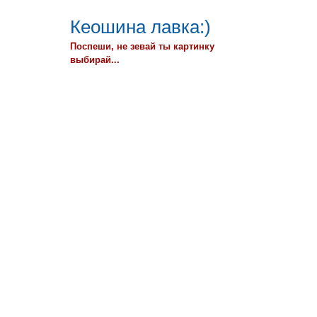
Кеошина лавка:)
Поспеши, не зевай ты картинку
выбирай...