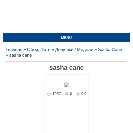
MENU
Главная
»
Обои, Фото
»
Девушки / Модели
»
Sasha Cane
» sasha cane
sasha cane
1057
0
0.0
В реальном
размере
4000x2667
/
1245.7Kb