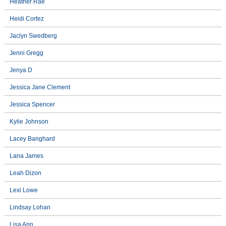
Heather Rae
Heidi Cortez
Jaclyn Swedberg
Jenni Gregg
Jenya D
Jessica Jane Clement
Jessica Spencer
Kylie Johnson
Lacey Banghard
Lana James
Leah Dizon
Lexi Lowe
Lindsay Lohan
Lisa Ann