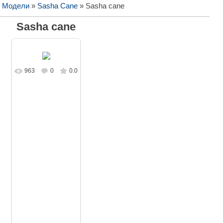
/ Модели
»
Sasha Cane
» Sasha cane
Sasha cane
963
0
0.0
В реальном
размере
4000x2667
/
920.3Kb