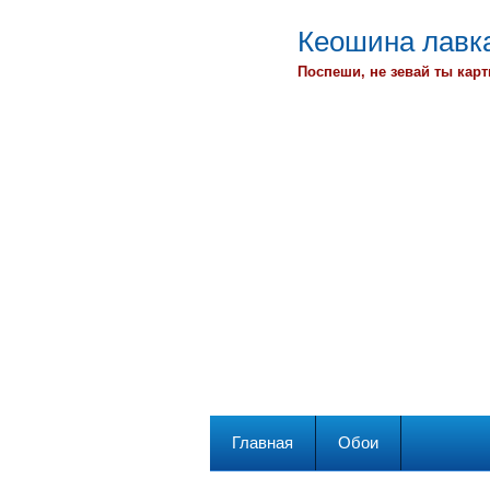
Кеошина лавка
Поспеши, не зевай ты карт
Главная
Обои