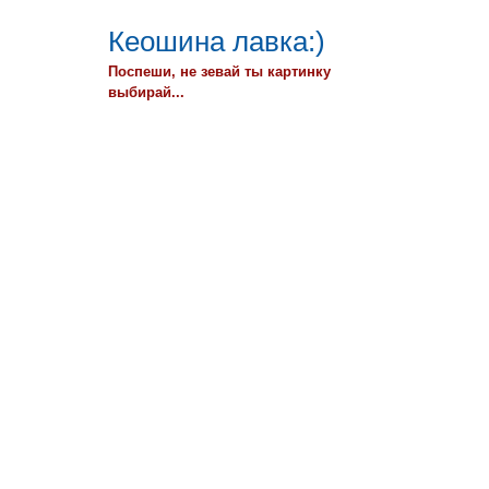
Кеошина лавка:)
Поспеши, не зевай ты картинку
выбирай...