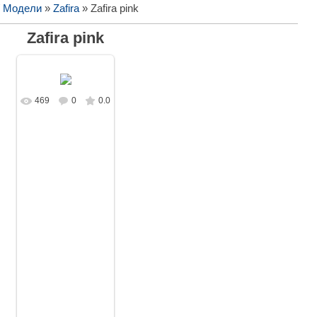
/ Модели
»
Zafira
» Zafira pink
Zafira pink
469
0
0.0
В реальном
размере
1920x1080
/
854.2Kb