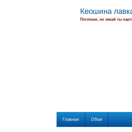
Кеошина лавка
Поспеши, не зевай ты карт
Главная
Обои