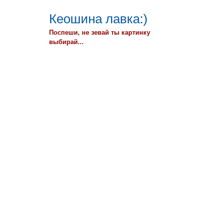
Кеошина лавка:)
Поспеши, не зевай ты картинку
выбирай...