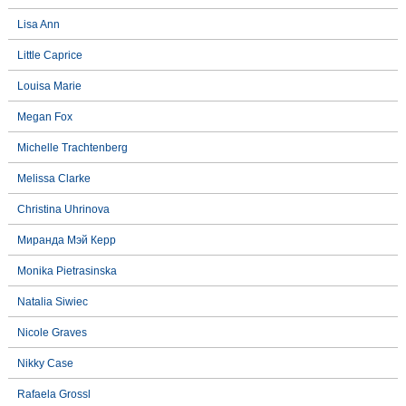
Lisa Ann
Little Caprice
Louisa Marie
Megan Fox
Michelle Trachtenberg
Melissa Clarke
Christina Uhrinova
Миранда Мэй Керр
Monika Pietrasinska
Natalia Siwiec
Nicole Graves
Nikky Case
Rafaela Grossl