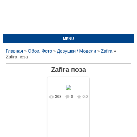
MENU
Главная
»
Обои, Фото
»
Девушки / Модели
»
Zafira
»
Zafira поза
Zafira поза
368
0
0.0
В реальном
размере
1680x1050
/
427.3Kb