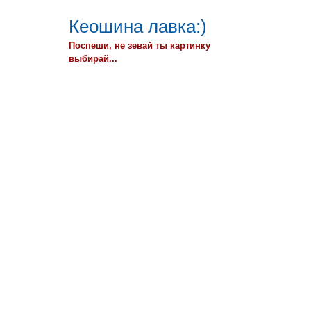
Кеошина лавка:)
Поспеши, не зевай ты картинку
выбирай...