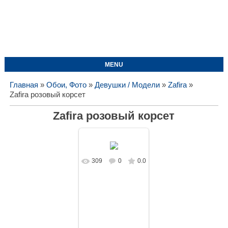
MENU
Главная
»
Обои, Фото
»
Девушки / Модели
»
Zafira
»
Zafira розовый корсет
Zafira розовый корсет
309
0
0.0
В реальном
размере
1280x1024
/
504.6Kb