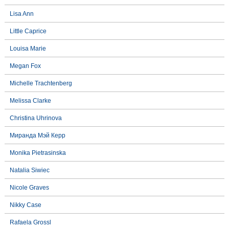
Lisa Ann
Little Caprice
Louisa Marie
Megan Fox
Michelle Trachtenberg
Melissa Clarke
Christina Uhrinova
Миранда Мэй Керр
Monika Pietrasinska
Natalia Siwiec
Nicole Graves
Nikky Case
Rafaela Grossl