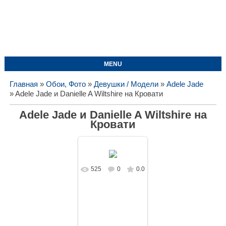
MENU
Главная
»
Обои, Фото
»
Девушки / Модели
»
Adele Jade
» Adele Jade и Danielle A Wiltshire на Кровати
Adele Jade и Danielle A Wiltshire на
Кровати
525
0
0.0
В реальном
размере
1280x853
/
246.2Kb