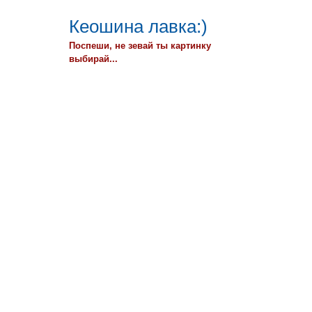
Кеошина лавка:)
Поспеши, не зевай ты картинку
выбирай...