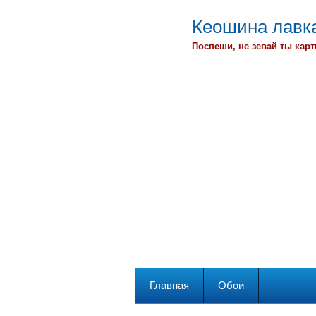
Кеошина лавка
Поспеши, не зевай ты карт
Главная
Обои