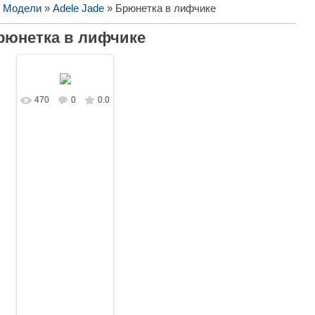
/ Модели
»
Adele Jade
» Брюнетка в лифчике
рюнетка в лифчике
470
0
0.0
В реальном
размере
1280x853
/
312.4Kb