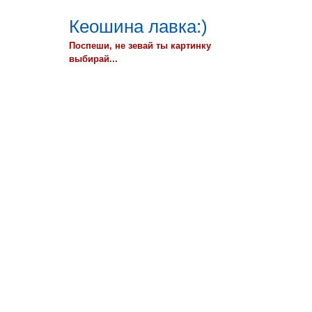
Кеошина лавка:)
Поспеши, не зевай ты картинку
выбирай...