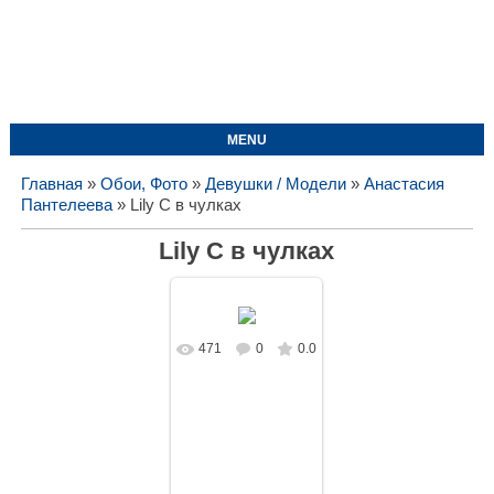
MENU
Главная
»
Обои, Фото
»
Девушки / Модели
»
Анастасия
Пантелеева
» Lily C в чулках
Lily C в чулках
471
0
0.0
В реальном
размере
1680x1050
/
214.7Kb