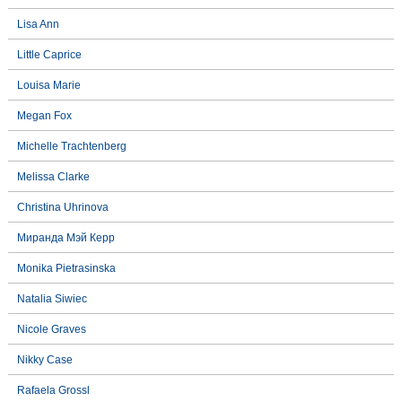
Lisa Ann
Little Caprice
Louisa Marie
Megan Fox
Michelle Trachtenberg
Melissa Clarke
Christina Uhrinova
Миранда Мэй Керр
Monika Pietrasinska
Natalia Siwiec
Nicole Graves
Nikky Case
Rafaela Grossl