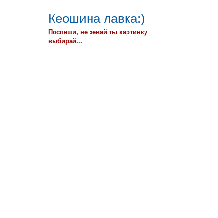
Кеошина лавка:)
Поспеши, не зевай ты картинку
выбирай...