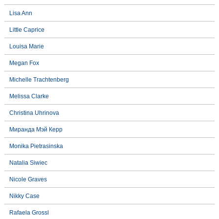
Lisa Ann
Little Caprice
Louisa Marie
Megan Fox
Michelle Trachtenberg
Melissa Clarke
Christina Uhrinova
Миранда Мэй Керр
Monika Pietrasinska
Natalia Siwiec
Nicole Graves
Nikky Case
Rafaela Grossl