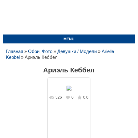
MENU
Главная
»
Обои, Фото
»
Девушки / Модели
»
Arielle
Kebbel
» Ариэль Кеббел
Ариэль Кеббел
326
0
0.0
В реальном
размере
1728x1080
/
162.2Kb