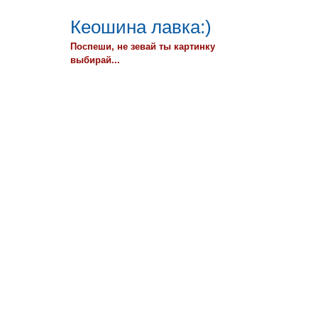
Кеошина лавка:)
Поспеши, не зевай ты картинку
выбирай...