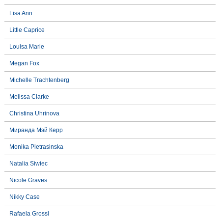
Lisa Ann
Little Caprice
Louisa Marie
Megan Fox
Michelle Trachtenberg
Melissa Clarke
Christina Uhrinova
Миранда Мэй Керр
Monika Pietrasinska
Natalia Siwiec
Nicole Graves
Nikky Case
Rafaela Grossl