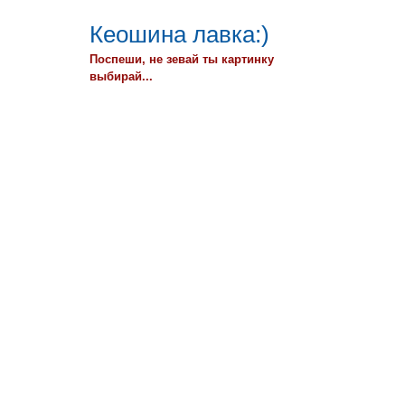
Кеошина лавка:)
Поспеши, не зевай ты картинку
выбирай...