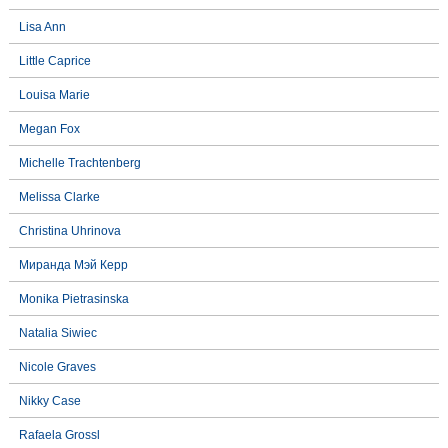
Lisa Ann
Little Caprice
Louisa Marie
Megan Fox
Michelle Trachtenberg
Melissa Clarke
Christina Uhrinova
Миранда Мэй Керр
Monika Pietrasinska
Natalia Siwiec
Nicole Graves
Nikky Case
Rafaela Grossl