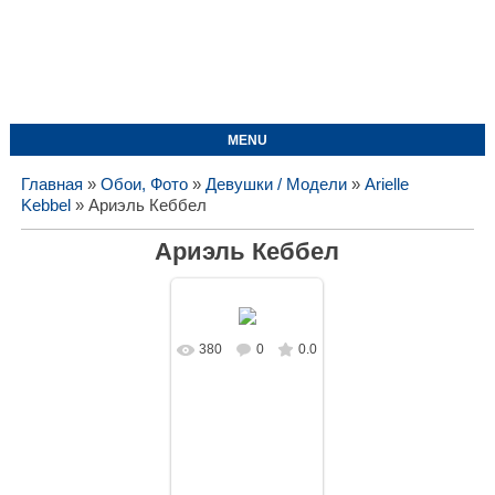
MENU
Главная
»
Обои, Фото
»
Девушки / Модели
»
Arielle
Kebbel
» Ариэль Кеббел
Ариэль Кеббел
380
0
0.0
В реальном
размере
1440x1080
/
128.5Kb