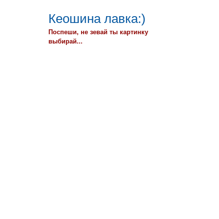
Кеошина лавка:)
Поспеши, не зевай ты картинку
выбирай...