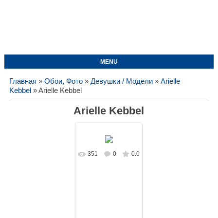
MENU
Главная
»
Обои, Фото
»
Девушки / Модели
»
Arielle
Kebbel
» Arielle Kebbel
Arielle Kebbel
351
0
0.0
В реальном
размере
1024x768
/
187.0Kb