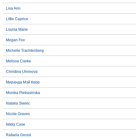
Lisa Ann
Little Caprice
Louisa Marie
Megan Fox
Michelle Trachtenberg
Melissa Clarke
Christina Uhrinova
Миранда Мэй Керр
Monika Pietrasinska
Natalia Siwiec
Nicole Graves
Nikky Case
Rafaela Grossl