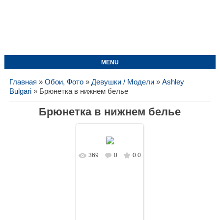
MENU
Главная
»
Обои, Фото
»
Девушки / Модели
»
Ashley
Bulgari
» Брюнетка в нижнем белье
Брюнетка в нижнем белье
369
0
0.0
В реальном
размере
1728x1080
/
137.8Kb