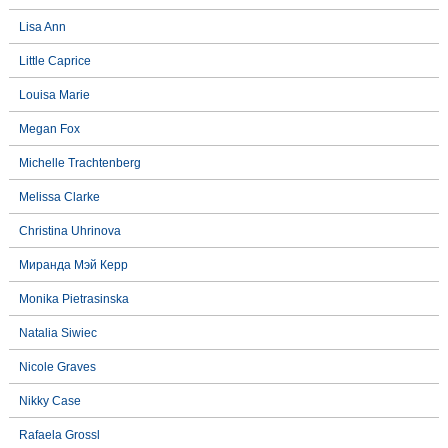
Lisa Ann
Little Caprice
Louisa Marie
Megan Fox
Michelle Trachtenberg
Melissa Clarke
Christina Uhrinova
Миранда Мэй Керр
Monika Pietrasinska
Natalia Siwiec
Nicole Graves
Nikky Case
Rafaela Grossl