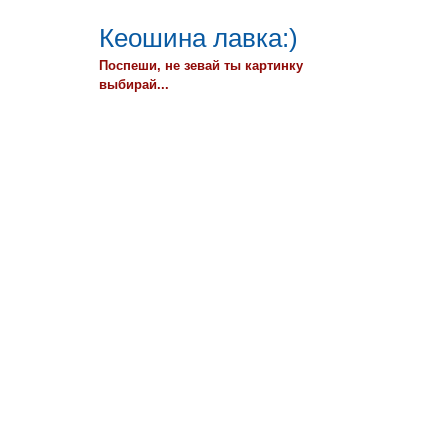
Кеошина лавка:)
Поспеши, не зевай ты картинку
выбирай...