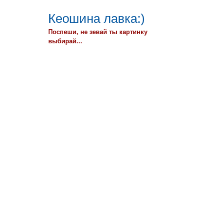
Кеошина лавка:)
Поспеши, не зевай ты картинку
выбирай...