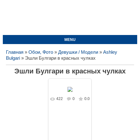
MENU
Главная
»
Обои, Фото
»
Девушки / Модели
»
Ashley
Bulgari
» Эшли Булгари в красных чулках
Эшли Булгари в красных чулках
422
0
0.0
В реальном
размере
1625x1080
/
184.8Kb