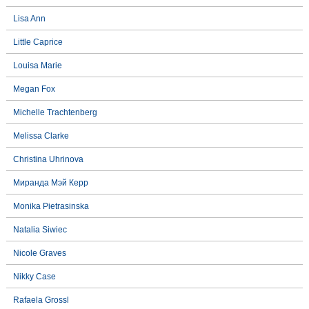
Lisa Ann
Little Caprice
Louisa Marie
Megan Fox
Michelle Trachtenberg
Melissa Clarke
Christina Uhrinova
Миранда Мэй Керр
Monika Pietrasinska
Natalia Siwiec
Nicole Graves
Nikky Case
Rafaela Grossl