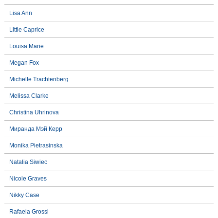
Lisa Ann
Little Caprice
Louisa Marie
Megan Fox
Michelle Trachtenberg
Melissa Clarke
Christina Uhrinova
Миранда Мэй Керр
Monika Pietrasinska
Natalia Siwiec
Nicole Graves
Nikky Case
Rafaela Grossl