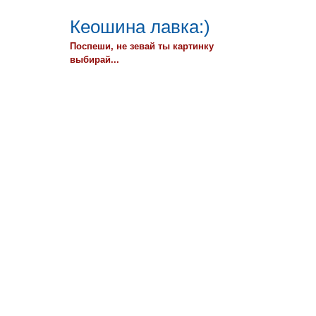
Кеошина лавка:)
Поспеши, не зевай ты картинку
выбирай...