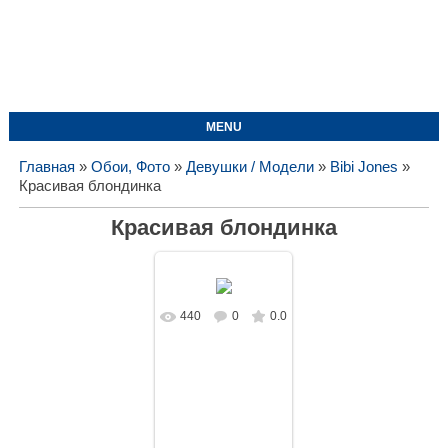
MENU
Главная
»
Обои, Фото
»
Девушки / Модели
»
Bibi Jones
»
Красивая блондинка
Красивая блондинка
440
0
0.0
В реальном
размере
1619x1080
/
188.4Kb