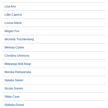
Lisa Ann
Little Caprice
Louisa Marie
Megan Fox
Michelle Trachtenberg
Melissa Clarke
Christina Uhrinova
Миранда Мэй Керр
Monika Pietrasinska
Natalia Siwiec
Nicole Graves
Nikky Case
Rafaela Grossl