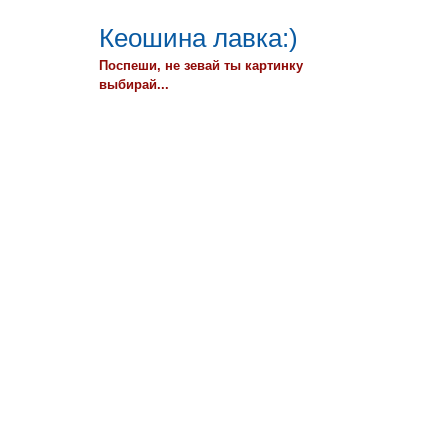
Кеошина лавка:)
Поспеши, не зевай ты картинку
выбирай...