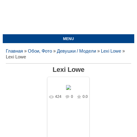
MENU
Главная
»
Обои, Фото
»
Девушки / Модели
»
Lexi Lowe
»
Lexi Lowe
Lexi Lowe
424
0
0.0
В реальном
размере
1626x1080
/
297.8Kb