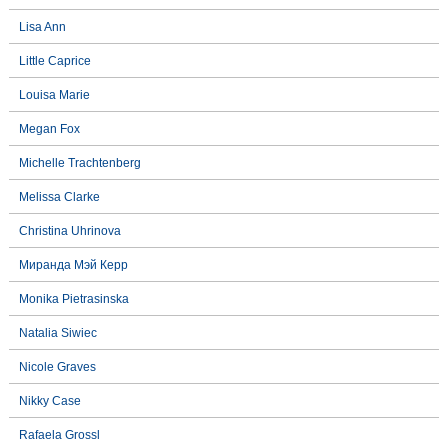
Lisa Ann
Little Caprice
Louisa Marie
Megan Fox
Michelle Trachtenberg
Melissa Clarke
Christina Uhrinova
Миранда Мэй Керр
Monika Pietrasinska
Natalia Siwiec
Nicole Graves
Nikky Case
Rafaela Grossl