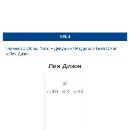
MENU
Главная
»
Обои, Фото
»
Девушки / Модели
»
Leah Dizon
» Лия Дизон
Лия Дизон
314
0
0.0
В реальном
размере
1920x1080
/
157.1Kb