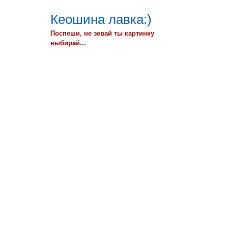
Кеошина лавка:)
Поспеши, не зевай ты картинку
выбирай...