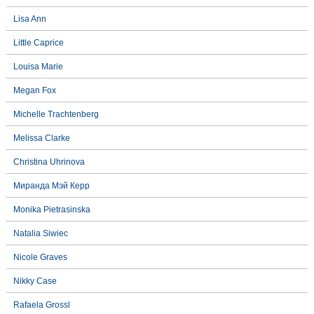
Lisa Ann
Little Caprice
Louisa Marie
Megan Fox
Michelle Trachtenberg
Melissa Clarke
Christina Uhrinova
Миранда Мэй Керр
Monika Pietrasinska
Natalia Siwiec
Nicole Graves
Nikky Case
Rafaela Grossl