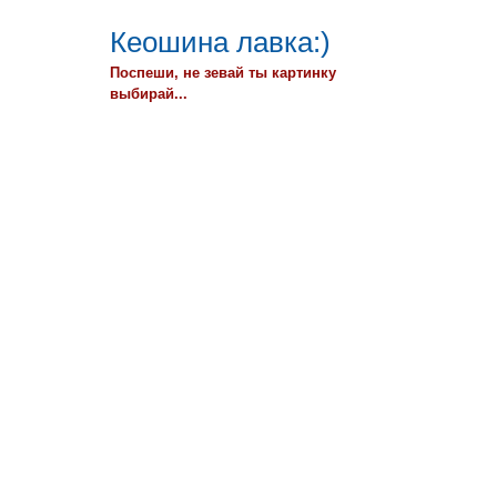
Кеошина лавка:)
Поспеши, не зевай ты картинку
выбирай...