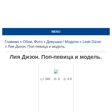
MENU
Главная
»
Обои, Фото
»
Девушки / Модели
»
Leah Dizon
» Лия Дизон. Поп-певица и модель.
Лия Дизон. Поп-певица и модель.
340
0
0.0
В реальном
размере
1728x1080
/
94.1Kb