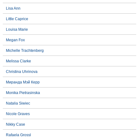
Lisa Ann
Little Caprice
Louisa Marie
Megan Fox
Michelle Trachtenberg
Melissa Clarke
Christina Uhrinova
Миранда Мэй Керр
Monika Pietrasinska
Natalia Siwiec
Nicole Graves
Nikky Case
Rafaela Grossl