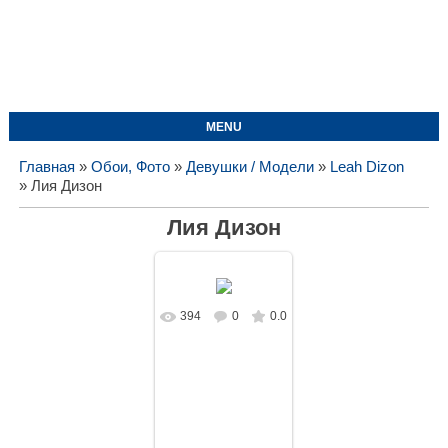
MENU
Главная
»
Обои, Фото
»
Девушки / Модели
»
Leah Dizon
» Лия Дизон
Лия Дизон
394
0
0.0
В реальном
размере
1680x1050
/
243.9Kb