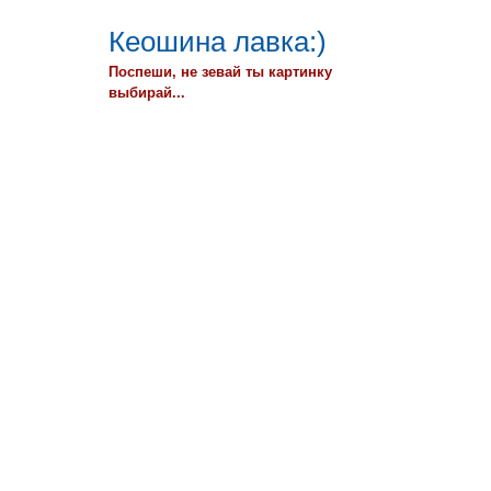
Кеошина лавка:)
Поспеши, не зевай ты картинку
выбирай...