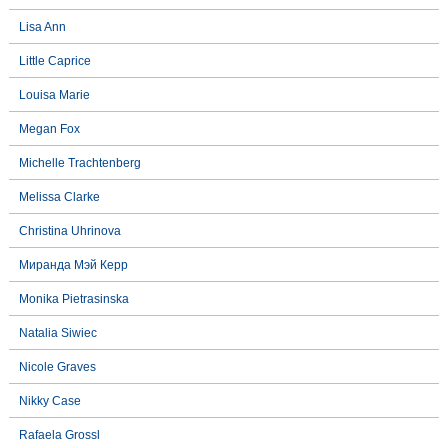
Lisa Ann
Little Caprice
Louisa Marie
Megan Fox
Michelle Trachtenberg
Melissa Clarke
Christina Uhrinova
Миранда Мэй Керр
Monika Pietrasinska
Natalia Siwiec
Nicole Graves
Nikky Case
Rafaela Grossl