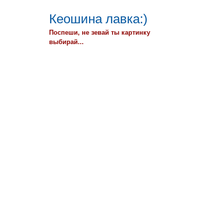
Кеошина лавка:)
Поспеши, не зевай ты картинку
выбирай...