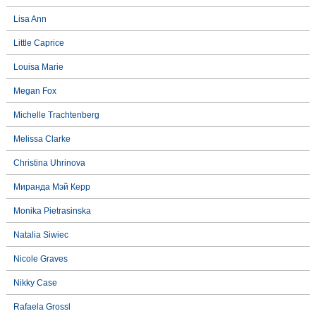
Lisa Ann
Little Caprice
Louisa Marie
Megan Fox
Michelle Trachtenberg
Melissa Clarke
Christina Uhrinova
Миранда Мэй Керр
Monika Pietrasinska
Natalia Siwiec
Nicole Graves
Nikky Case
Rafaela Grossl