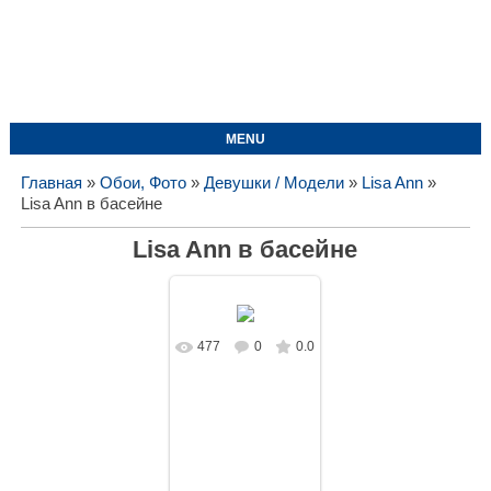
MENU
Главная
»
Обои, Фото
»
Девушки / Модели
»
Lisa Ann
»
Lisa Ann в басейне
Lisa Ann в басейне
477
0
0.0
В реальном
размере
1680x1050
/
286.1Kb