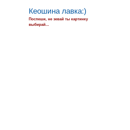
Кеошина лавка:)
Поспеши, не зевай ты картинку
выбирай...