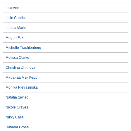
Lisa Ann
Little Caprice
Louisa Marie
Megan Fox
Michelle Trachtenberg
Melissa Clarke
Christina Uhrinova
Миранда Мэй Керр
Monika Pietrasinska
Natalia Siwiec
Nicole Graves
Nikky Case
Rafaela Grossl