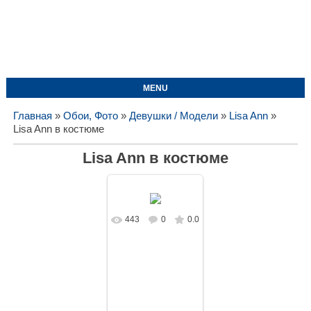
MENU
Главная
»
Обои, Фото
»
Девушки / Модели
»
Lisa Ann
»
Lisa Ann в костюме
Lisa Ann в костюме
443
0
0.0
В реальном
размере
1680x1050
/
524.8Kb